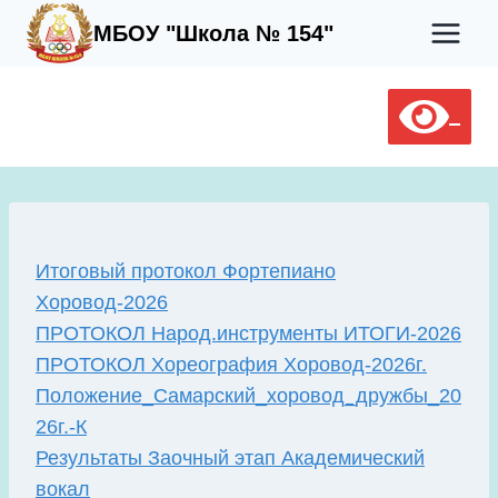
Перейти
МБОУ "Школа № 154"
к
содержимому
Итоговый протокол Фортепиано
Хоровод-2026
ПРОТОКОЛ Народ.инструменты ИТОГИ-2026
ПРОТОКОЛ Хореография Хоровод-2026г.
Положение_Самарский_хоровод_дружбы_20
26г.-К
Результаты Заочный этап Академический
вокал