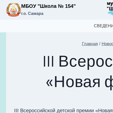
Перейти
МБОУ "Школа № 154"
к
г.о. Самара
содержимому
СВЕДЕНИ
Главная
/
Ново
III Всер
«Новая 
III Всероссийской детской премии «Нов