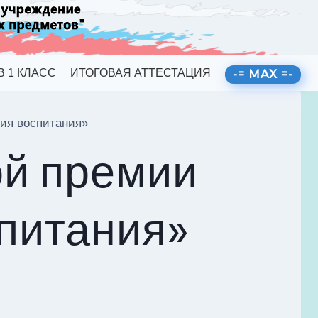
В 1 КЛАСС
ИТОГОВАЯ АТТЕСТАЦИЯ
-= MAX =-
фия воспитания»
ой премии
питания»