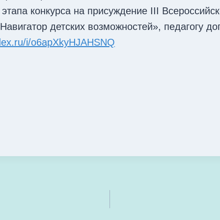
этапа конкурса на присуждение III Всероссий
 Навигатор детских возможностей», педагогу д
andex.ru/i/o6apXkyHJAHSNQ