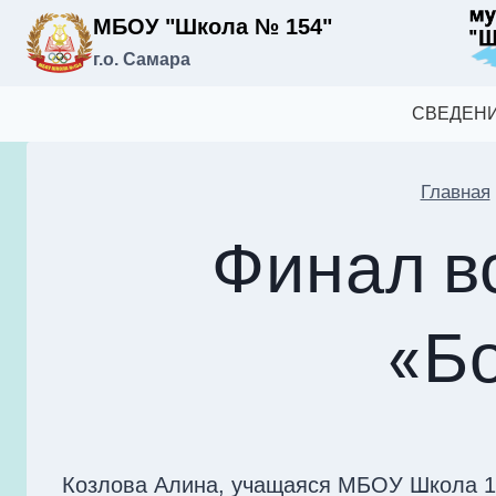
Перейти
МБОУ "Школа № 154"
к
г.о. Самара
содержимому
СВЕДЕНИ
Главная
Финал в
«Б
Козлова Алина, учащаяся МБОУ Школа 15