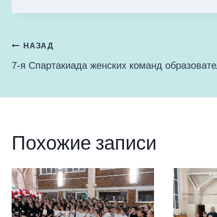
Навигация
НАЗАД
7-я Спартакиада женских команд образоват
по
записям
Похожие записи