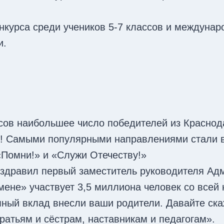
курса среди учеников 5-7 классов и междунаро
и.
сов наибольшее число победителей из Краснода
й! Самыми популярными направлениями стали в
«Помни!» и «Служи Отечеству!»
оздравил первый заместитель руководителя Ад
мене» участвует 3,5 миллиона человек со всей
омный вклад внесли ваши родители. Давайте ск
атьям и сёстрам, наставникам и педагогам».