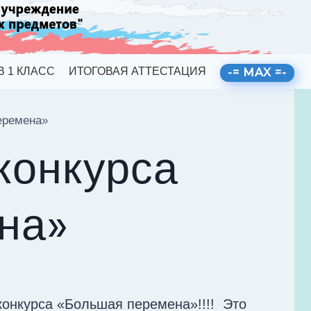
В 1 КЛАСС
ИТОГОВАЯ АТТЕСТАЦИЯ
-= MAX =-
еремена»
конкурса
на»
конкурса «Большая перемена»!!!! Это