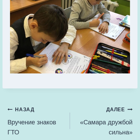
Навигация
НАЗАД
ДАЛЕЕ
по
Вручение знаков
«Самара дружбой
записям
ГТО
сильна»